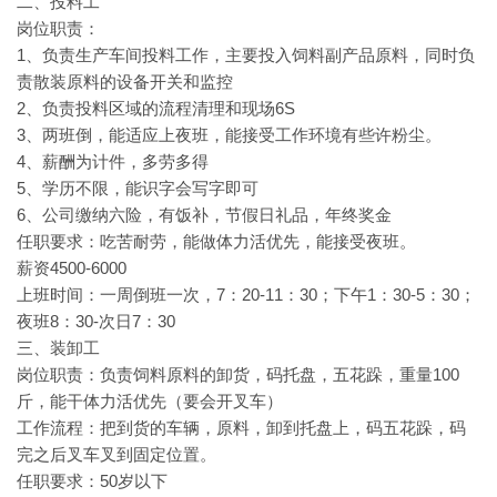
二、投料工
岗位职责：
1、负责生产车间投料工作，主要投入饲料副产品原料，同时负
责散装原料的设备开关和监控
2、负责投料区域的流程清理和现场6S
3、两班倒，能适应上夜班，能接受工作环境有些许粉尘。
4、薪酬为计件，多劳多得
5、学历不限，能识字会写字即可
6、公司缴纳六险，有饭补，节假日礼品，年终奖金
任职要求：吃苦耐劳，能做体力活优先，能接受夜班。
薪资4500-6000
上班时间：一周倒班一次，7：20-11：30；下午1：30-5：30；
夜班8：30-次日7：30
三、装卸工
岗位职责：负责饲料原料的卸货，码托盘，五花跺，重量100
斤，能干体力活优先（要会开叉车）
工作流程：把到货的车辆，原料，卸到托盘上，码五花跺，码
完之后叉车叉到固定位置。
任职要求：50岁以下