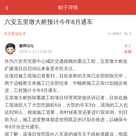
帖子详情
六安五里墩大桥预计今年8月通车
# 六安论坛 #
6883
0
徽网论坛
楼主
2026-1-13 12:46:36
收藏
作为六安市完善中心城区交通路网的重点工程，五里墩大桥改
扩建项目自启动以来备受市民关注。
在项目施工现场记者看到，目前老桥的主体已全部拆除完毕，
两个边幅桥主体施工已全部结束，中幅桥施工正按计划稳步推
进，工程预计今年8月通车。
五里墩大桥拆除重建工程项目经理周荣俊告诉记者，目前在施
工现场投入了大型挖掘机6台，大型的吊车5台，现场的工人也
达到90人，根据施工需要，有时候夜里还要进行双班倒。到目
前为止，施工进度整体都是按照既定的计划在推进，以确保今
年8月份交付通车。
据了解，该项目按照双向八车道的城市主干路标准建设，彻底