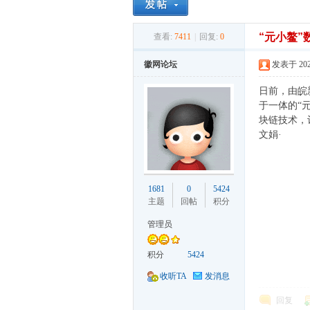
“元小鳌
查看:
7411
|
回复:
0
徽
徽网论坛
发表于 2026-
日前，由皖
于一体的“
块链技术，
文娟·
论
1681
0
5424
主题
回帖
积分
管理员
积分
5424
收听TA
发消息
回复