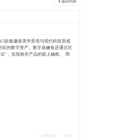
返回列表
出5款集徽派美学意境与现代科技质感
赠对应的数字资产。数字臭鳜鱼还通过区
证”，实现相关产品的链上确权。·周
使用道具
举报