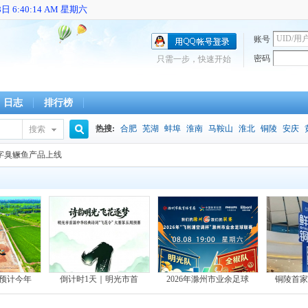
 6:40:14 AM 星期六
账号
密码
只需一步，快速开始
日志
排行榜
热搜:
合肥
芜湖
蚌埠
淮南
马鞍山
淮北
铜陵
安庆
搜索
搜
数字臭鳜鱼产品上线
索
预计今年
倒计时1天｜明光市首
2026年滁州市业余足球
铜陵首家