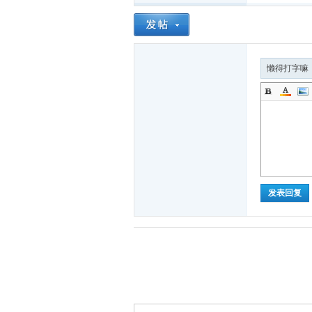
坛
懒得打字嘛
发表回复