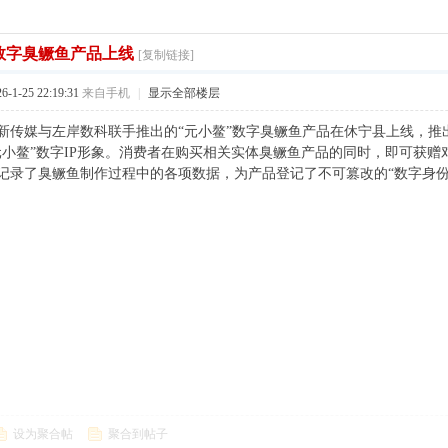
”数字臭鳜鱼产品上线
[复制链接]
1-25 22:19:31
来自手机
|
显示全部楼层
新传媒与左岸数科联手推出的“元小鳌”数字臭鳜鱼产品在休宁县上线，推
元小鳌”数字IP形象。消费者在购买相关实体臭鳜鱼产品的同时，即可获
记录了臭鳜鱼制作过程中的各项数据，为产品登记了不可篡改的“数字身份
设为聚合帖
聚合到帖子