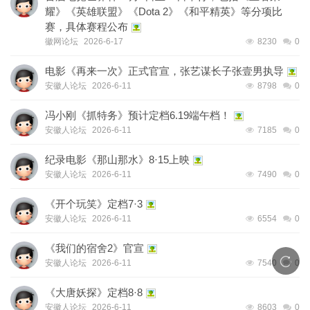
耀》《英雄联盟》《Dota 2》《和平精英》等分项比
赛，具体赛程公布
徽网论坛
2026-6-17
8230
0
电影《再来一次》正式官宣，张艺谋长子张壹男执导
安徽人论坛
2026-6-11
8798
0
冯小刚《抓特务》预计定档6.19端午档！
安徽人论坛
2026-6-11
7185
0
纪录电影《那山那水》8·15上映
安徽人论坛
2026-6-11
7490
0
《开个玩笑》定档7·3
安徽人论坛
2026-6-11
6554
0
《我们的宿舍2》官宣
安徽人论坛
2026-6-11
7540
0
《大唐妖探》定档8·8
安徽人论坛
2026-6-11
8603
0