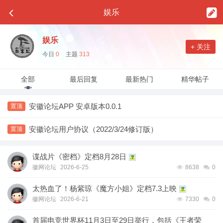
娱乐
娱乐
+ 关注
今日
0
主题
313
全部
最后回复
最新热门
精华帖子
安徽论坛APP 安卓版本0.0.1
置顶
安徽论坛用户协议（2022/3/24修订版）
置顶
谍战片《密档》定档8月28日
徽网论坛
2026-6-25
8638
0
太热血了！杨紫琼《魔方小姐》定档7.3上映
徽网论坛
2026-6-21
7330
0
首届电竞世界杯11月3日至29日举行，包括《王者荣