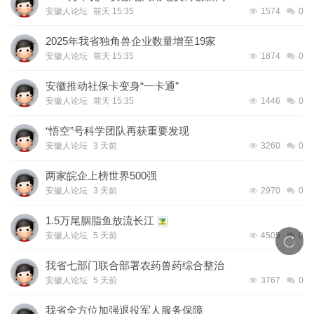
安徽人论坛
前天 15:35
1574
0
2025年我省独角兽企业数量增至19家
安徽人论坛
前天 15:35
1874
0
安徽推动社保卡变身“一卡通”
安徽人论坛
前天 15:35
1446
0
“悟空”号科学团队再获重要发现
安徽人论坛
3 天前
3260
0
两家皖企上榜世界500强
安徽人论坛
3 天前
2970
0
1.5万尾胭脂鱼放流长江
安徽人论坛
5 天前
4505
0
我省七部门联合部署农药兽药综合整治
安徽人论坛
5 天前
3767
0
我省全方位加强退役军人服务保障