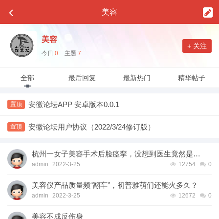
美容
美容
+ 关注
今日
0
主题
7
全部
最后回复
最新热门
精华帖子
安徽论坛APP 安卓版本0.0.1
置顶
安徽论坛用户协议（2022/3/24修订版）
置顶
杭州一女子美容手术后脸痉挛，没想到医生竟然是…
admin
2022-3-25
12754
0
美容仪产品质量频“翻车”，初普雅萌们还能火多久？
admin
2022-3-25
12672
0
美容不成反伤身